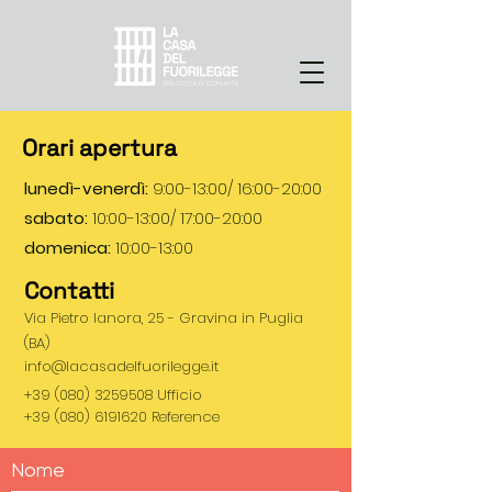
Orari apertura
lunedì-venerdì:
9:00-13:00/ 16:00-20:00
sabato:
10:00-13:00/ 17:00-20:00
domenica:
10:00-13:00
Contatti
Via Pietro Ianora, 25 - Gravina in Puglia
(BA)
info@lacasadelfuorilegge.it
+39 (080) 3259508
Ufficio
+39 (080) 6191620
Reference
Nome